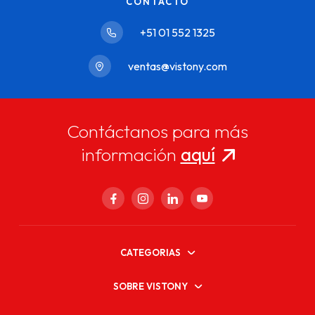
CONTACTO
+51 01 552 1325
ventas@vistony.com
Contáctanos para más
información
aquí
CATEGORIAS
SOBRE VISTONY