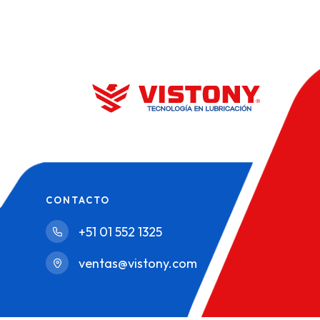
CONTACTO
+51 01 552 1325
ventas@vistony.com