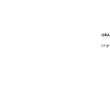
GRA
La gr
en mu
fulle
versá