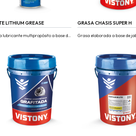
TE LITHIUM GREASE
GRASA CHASIS SUPER H
 lubricante multipropósito a base de
Grasa elaborada a base de ja
de litio en aerosol de alta
calcio. Posee propiedades adh
ración que lubrica en zonas de...
resistentes al lavado por agua
Recomendado para lubricación