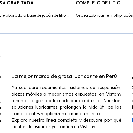
SA GRAFITADA
COMPLEJO DE LITIO
 elaborada a base de jabón de litio y
Grasa Lubricante multipropósi
vos de extrema presión con aceites
performance elaborada a base
ales seleccionados. Posee además...
mineral hidrotratado, con jab
complejo de Litio...
y
n
La mejor marca de grasa lubricante en Perú
Ya sea para rodamientos, sistemas de suspensión,
piezas móviles o mecanismos expuestos, en Vistony
r
tenemos la grasa adecuada para cada uso. Nuestras
,
soluciones lubricantes prolongan la vida útil de los
n
componentes y optimizan el mantenimiento.
s
Explora nuestra línea completa y descubre por qué
n
cientos de usuarios ya confían en Vistony.