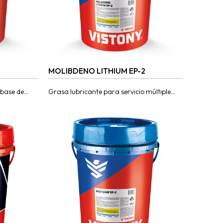
MOLIBDENO LITHIUM EP-2
 base de
Grasa lubricante para servicio múltiple
spesante de
elaborada a base de jabón de litio con
mite...
bisulfuro de molibdeno, grafito y aditivos...