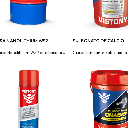
SA NANOLITHIUM WS2
SULFONATO DE CALCIO
asa Nanolithium WS2 está basada
Grasa lubricante elaborada a
lticapas de nanopartículas tipo
aceite mineral refinado, con e
reno (WS2). Ideales para trabajos
sulfonato de calcio lo que le per
tiles bajo operaciones...