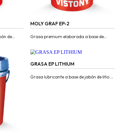
MOLY GRAF EP-2
bón de
Grasa premium elaborada a base de
esivas
jabón de litio, aceites bases de alto índice
.
de viscosidad, aditivos de extrema...
...
GRASA EP LITHIUM
Grasa lubricante a base de jabón de litio y
aditivos de extrema presión (EP).
Aplicación en rodamientos, articulaciones,
pines,...