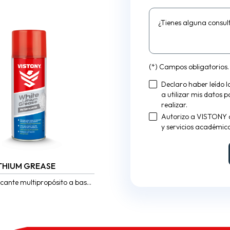
¿Tienes alguna consul
(*) Campos obligatorios.
Declaro haber leído 
a utilizar mis datos 
realizar.
Autorizo a VISTONY 
y servicios académico
ITHIUM GREASE
cante multipropósito a base
litio en aerosol de alta
 que lubrica en zonas de...