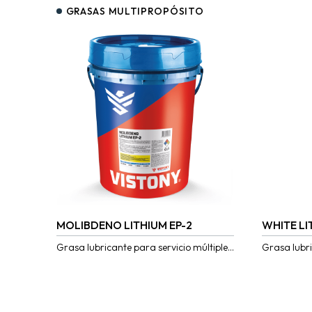
GRASAS MULTIPROPÓSITO
MOLIBDENO LITHIUM EP-2
WHITE L
Grasa lubricante para servicio múltiple
Grasa lubri
elaborada a base de jabón de litio con
de jabón de 
bisulfuro de molibdeno, grafito y
penetración
aditivos...