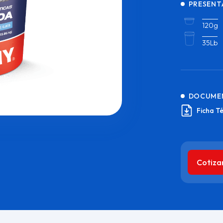
PRESENT
120g
35Lb
DOCUME
Ficha T
Cotiza