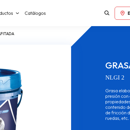
ductos
Catálogos
AFITADA
GRAS
NLGI 2
Grasa elabor
presión con
propiedades 
contenido de
de fricción d
ruedas, etc.