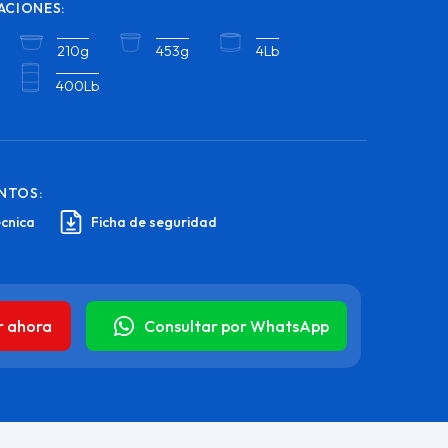
ACIONES:
210g
453g
4Lb
400Lb
NTOS:
écnica
Ficha de seguridad
r ahora
Consultar por WhatsApp