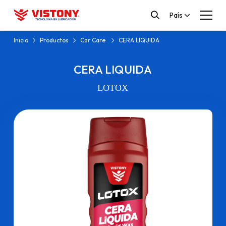
País
Inicio
Productos
Car Care
CERA LIQUIDA
CERA LIQUIDA
LOTOX