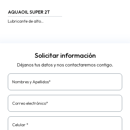
AQUAOIL SUPER 2T
Lubricante de alto
rendimiento para motores de
2 tiempos fuera de borda,
enfriados con agua.
Desarrollado con una
formulación...
Solicitar información
Déjanos tus datos y nos contactaremos contigo.
Nombres y Apellidos*
Correo electrónico*
Celular *