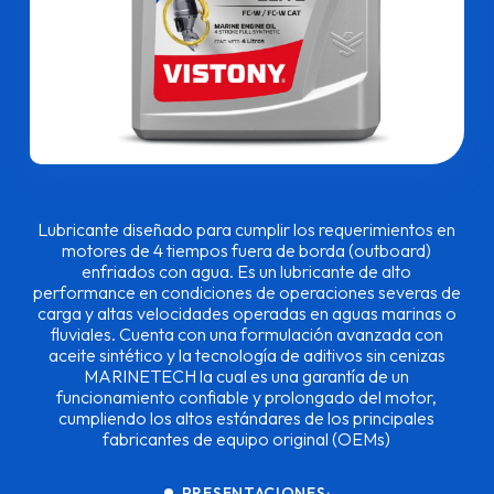
Lubricante diseñado para cumplir los requerimientos en
motores de 4 tiempos fuera de borda (outboard)
enfriados con agua. Es un lubricante de alto
performance en condiciones de operaciones severas de
carga y altas velocidades operadas en aguas marinas o
fluviales. Cuenta con una formulación avanzada con
aceite sintético y la tecnología de aditivos sin cenizas
MARINETECH la cual es una garantía de un
funcionamiento confiable y prolongado del motor,
cumpliendo los altos estándares de los principales
fabricantes de equipo original (OEMs)
PRESENTACIONES: