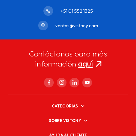
+51 01 552 1325
ventas@vistony.com
Contáctanos para más
información
aquí
CATEGORIAS
SOBRE VISTONY
AYUDA AL CLIENTE