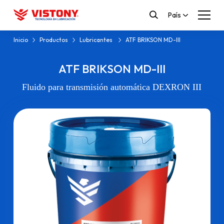
País
Inicio
Productos
Lubricantes
ATF BRIKSON MD-III
ATF BRIKSON MD-III
Fluido para transmisión automática DEXRON III