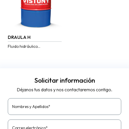
DRAULA H
Fluido hidráulico
antidesgaste (AW) elaborado
con bases parafínicas de alta
calidad y excelente
estabilidad térmica. Su
formulación cumple con...
Solicitar información
Déjanos tus datos y nos contactaremos contigo.
Nombres y Apellidos*
Correo electrónico*