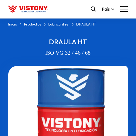
País
Inicio
Productos
Lubricantes
DRAULA HT
DRAULA HT
ISO VG 32 / 46 / 68