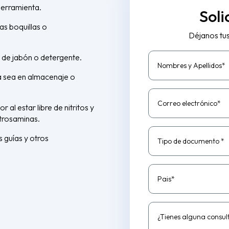
herramienta.
Soli
as boquillas o
Déjanos tu
o de jabón o detergente.
Nombres y Apellidos*
a sea en almacenaje o
Correo electrónico*
 al estar libre de nitritos y
itrosaminas.
s guías y otros
Tipo de documento *
Pais*
¿Tienes alguna consul