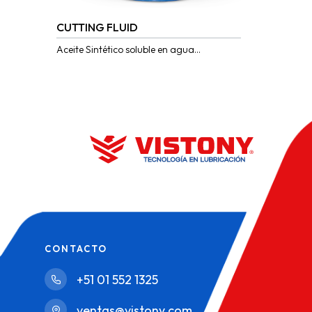
CUTTING FLUID
Aceite Sintético soluble en agua
desarrollado para satisfacer las
operaciones de corte y maquinado en frío
de metales ferrosos...
CONTACTO
+51 01 552 1325
ventas@vistony.com