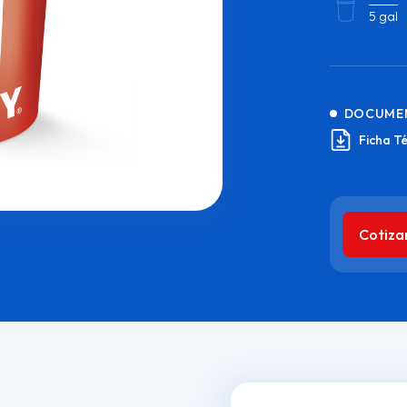
5 gal
DOCUME
Ficha T
Cotiza