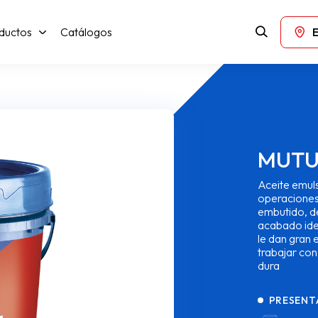
ductos
Catálogos
MUTU
Aceite emuls
operaciones
embutido, d
acabado ide
le dan gran 
trabajar con
dura
PRESENT