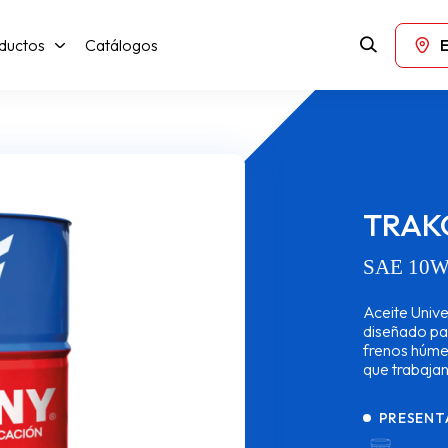
ductos
Catálogos
TRAK
SAE 10W
Aceite Unive
diseñado par
frenos húme
que trabajan
PRESENT