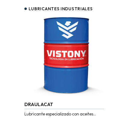
LUBRICANTES INDUSTRIALES
DRAULACAT
Lubricante especializado con aceites
refinados y aditivos importados de alta
tecnología que brindan características
especiales a los fluidos para...