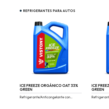
REFRIGERANTES PARA AUTOS
ICE FREEZE ORGÁNICO OAT 33%
ICE FREE
GREEN
GREEN
Refrigerante/Anticongelante con
Refrigeran
tecnología OAT (Organic Acid
tecnología
Technology) que inhiben la corrosión de
Technology)