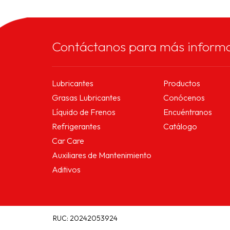
e metales, su formulación al...
Contáctanos para más inform
Lubricantes
Productos
Grasas Lubricantes
Conócenos
Líquido de Frenos
Encuéntranos
Refrigerantes
Catálogo
Car Care
Auxiliares de Mantenimiento
Aditivos
RUC: 20242053924