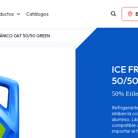
ductos
Catálogos
GÁNICO OAT 50/50 GREEN
ICE 
50/5
50% Etile
Refrigerant
inhiben la c
aluminio. Lib
compatible c
importar el t