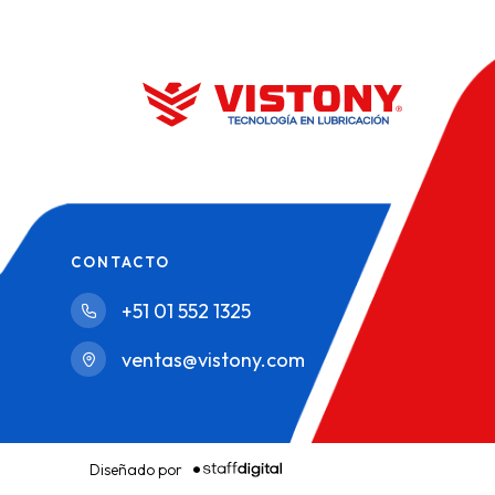
todo tipo de metales, su formulación al...
todo tipo d
CONTACTO
+51 01 552 1325
ventas@vistony.com
Diseñado por