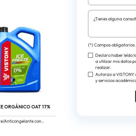
¿Tienes alguna consul
(*) Campos obligatorios.
Declaro haber leído 
a utilizar mis datos 
realizar.
Autorizo a VISTONY 
y servicios académico
ZE ORGÁNICO OAT 17%
te/Anticongelante con
 OAT (Organic Acid
 que inhiben la corrosión de