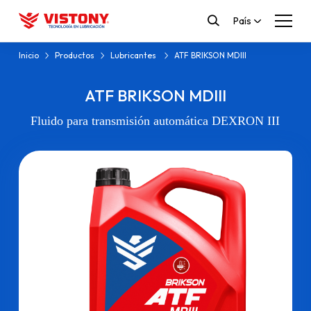
País
Inicio
Productos
Lubricantes
ATF BRIKSON MDIII
ATF BRIKSON MDIII
Fluido para transmisión automática DEXRON III