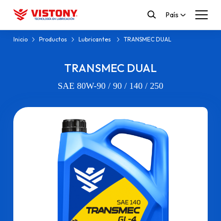
País
Inicio
Productos
Lubricantes
TRANSMEC DUAL
TRANSMEC DUAL
SAE 80W-90 / 90 / 140 / 250